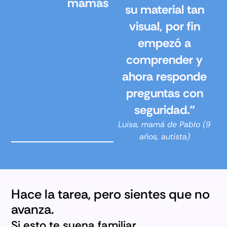
mamás
su material tan
visual, por fin
empezó a
comprender y
ahora responde
preguntas con
seguridad.“
Luisa, mamá de Pablo (9
años, autista)
Hace la tarea, pero sientes que no
avanza.
Si esto te suena familiar...