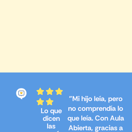
"Mi hijo leía, pero
no comprendía lo
Lo que
que leía. Con Aula
dicen
las
Abierta, gracias a